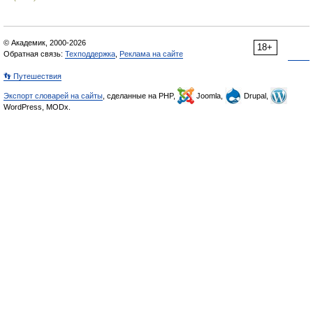
© Академик, 2000-2026
18+
Обратная связь:
Техподдержка
,
Реклама на сайте
👣 Путешествия
Экспорт словарей на сайты
, сделанные на PHP,
Joomla,
Drupal,
WordPress, MODx.