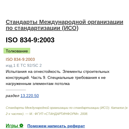
Стандарты Международной организации
по стандартизации (ИСО)
ISO 834-9:2003
Толкование
ISO 834-9:2003
изд.1 E TC 92/SC 2
Испытания на огнестойкость. Элементы строительных
конструкций. Часть 9. Специальные требования к не
нагруженным элементам потолка
—————
раздел
13.220.50
Стандарты Международной организации по стандартизации (ИСО). Каталог (в
2-х частях). — М.: ФГУП «СТАНДАРТИНФОРМ»
.
2008
.
Игры ⚽
Поможем написать реферат